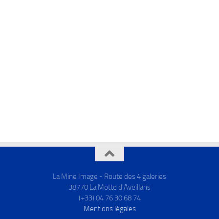
La Mine Image - Route des 4 galeries
38770 La Motte d'Aveillans
(+33) 04 76 30 68 74
Mentions légales