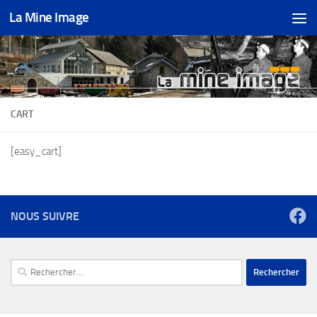
La Mine Image
Skip to content
CART
[easy_cart]
NOUS SUIVRE
Rechercher :